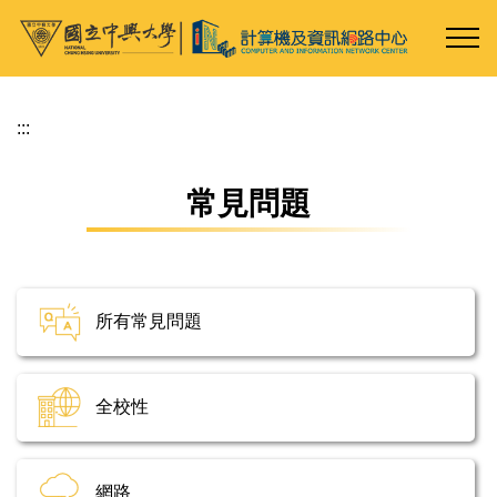
跳
到
主
要
內
:::
容
區
常見問題
所有常見問題
全校性
網路