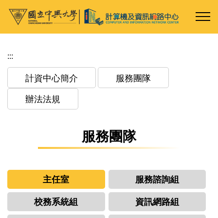
跳
到
主
要
內
:::
容
區
計資中心簡介
服務團隊
辦法法規
服務團隊
主任室
服務諮詢組
校務系統組
資訊網路組