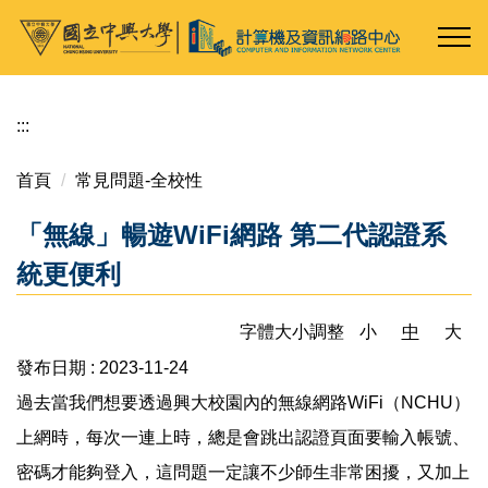
跳
到
主
要
內
:::
容
區
首頁
常見問題-全校性
「無線」暢遊WiFi網路 第二代認證系
統更便利
字體大小調整
小
中
大
發布日期 :
2023-11-24
過去當我們想要透過興大校園內的無線網路WiFi（NCHU）
上網時，每次一連上時，總是會跳出認證頁面要輸入帳號、
密碼才能夠登入，這問題一定讓不少師生非常困擾，又加上