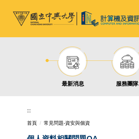
跳
到
主
要
內
容
區
最新消息
服務團隊
:::
首頁
常見問題-資安與個資
個人資料相關問題QA