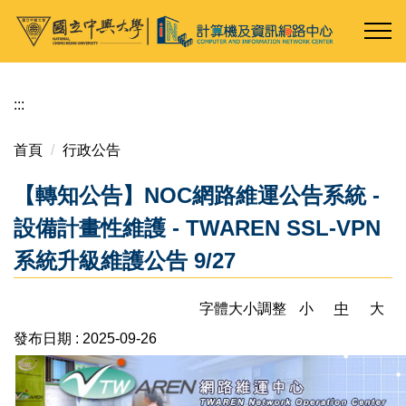
跳
到
主
要
內
:::
容
區
首頁
行政公告
【轉知公告】NOC網路維運公告系統 -
設備計畫性維護 - TWAREN SSL-VPN
系統升級維護公告 9/27
字體大小調整
小
中
大
發布日期 :
2025-09-26