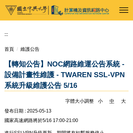
跳
到
主
要
內
:::
容
區
首頁
維護公告
【轉知公告】NOC網路維運公告系統 -
設備計畫性維護 - TWAREN SSL-VPN
系統升級維護公告 5/16
字體大小調整
小
中
大
發布日期 :
2025-05-13
國家高速網路將於5/16 17:00-21:00
進行SSLVPN升級更新，期間將有短暫服務停止