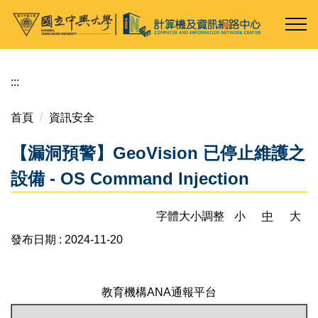
跳
到
主
要
內
:::
容
區
首頁
資訊安全
【漏洞預警】GeoVision 已停止維護之
設備 - OS Command Injection
字體大小調整
小
中
大
發布日期 :
2024-11-20
教育機構ANA通報平台