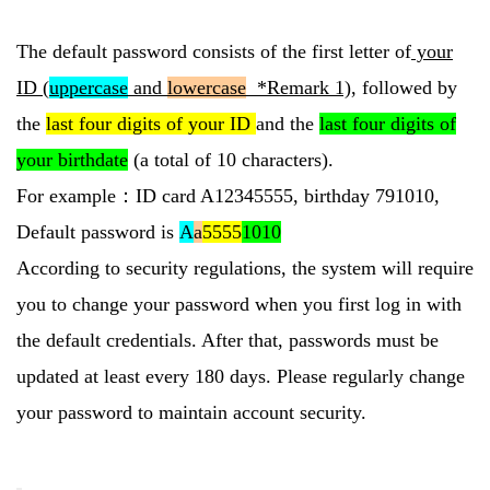
The default password consists of the first letter of
your
ID (
uppercase
and
lowercase
*Remark 1)
, followed by
the
last four digits of your ID
and the
last four digits of
your birthdate
(a total of 10 characters).
For example：ID card A12345555, birthday 791010,
Default password is
A
a
5555
1010
According to security regulations, the system will require
you to change your password when you first log in with
the default credentials. After that, passwords must be
updated at least every 180 days. Please regularly change
your password to maintain account security.