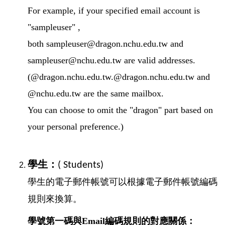
For example, if your specified email account is
"sampleuser" ,
both sampleuser@dragon.nchu.edu.tw and
sampleuser@nchu.edu.tw are valid addresses.
(@dragon.nchu.edu.tw.@dragon.nchu.edu.tw and
@nchu.edu.tw are the same mailbox.
You can choose to omit the "dragon" part based on
your personal preference.)
學生：
( Students)
學生的電子郵件帳號可以根據電子郵件帳號編碼
規則來換算。
學號第一碼與Email編碼規則的對應關係：