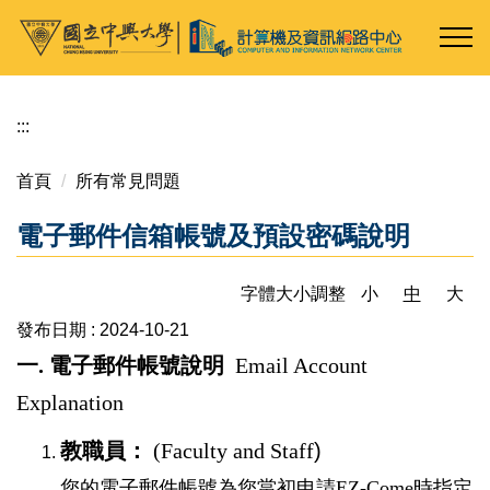
跳
到
主
要
內
:::
容
區
首頁
所有常見問題
電子郵件信箱帳號及預設密碼說明
字體大小調整
小
中
大
發布日期 :
2024-10-21
一. 電子郵件帳號說明
Email Account
Explanation
教職員：
(Faculty and Staff
)
您的電子郵件帳號為您當初申請EZ-Come時指定