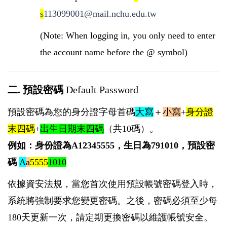
s
113099001@mail.nchu.edu.tw
(Note: When logging in, you only need to enter
the account name before the @ symbol)
二. 預設密碼
Default Password
預設密碼為您的身分證字母首碼
大寫
＋
小寫
+
身分證
末四碼
+
出生日期末四碼
（共10碼）。
例如：身份證為A12345555，生日為791010，預設密
碼
A
a
5555
1010
依據資安法規，當您首次使用預設帳號密碼登入時，
系統將強制要求您變更密碼。之後，密碼必須至少每
180天更新一次，請定期更換密碼以維護帳號安全。