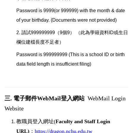
Password is 9999(or 999999) with the month & date
of your birthday. (Documents were not provided)
2. 請試999999999（9個9） （此為學籍資料ID或生日
欄位建檔長度不足者）
Password is 999999999 (This is a school ID or birth
data field length is insufficient filing)
三. 電子郵件WebMail登入網站
WebMail Login
Website
教職員登入網址(
Faculty and Staff Login
URL
)
：
https://dragon.nchu.edu.tw