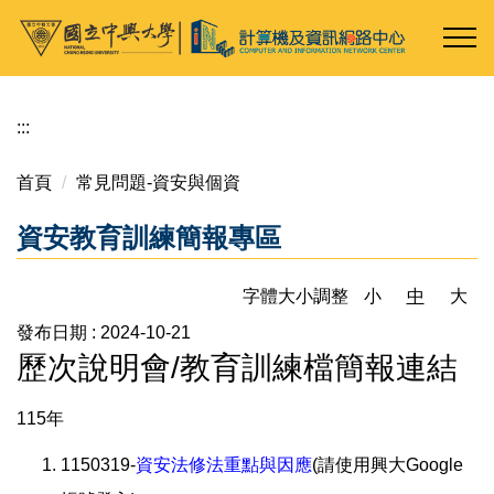
跳
到
主
要
內
:::
容
區
首頁
常見問題-資安與個資
資安教育訓練簡報專區
字體大小調整
小
中
大
發布日期 :
2024-10-21
歷次說明會/教育訓練檔簡報連結
115年
1150319-
資安法修法重點與因應
(請使用興大Google