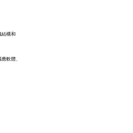
織結構和
腦應軟體、