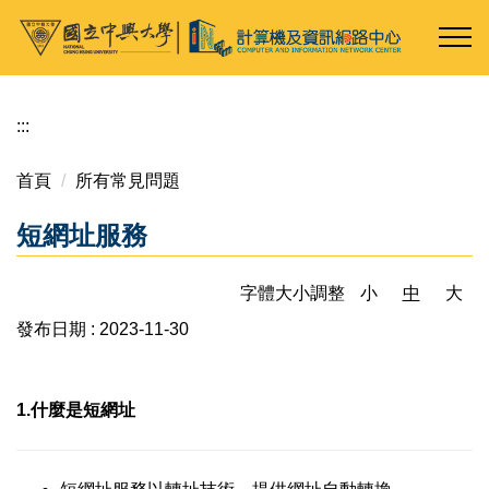
跳
到
主
要
內
:::
容
區
首頁
所有常見問題
短網址服務
字體大小調整
小
中
大
發布日期 :
2023-11-30
1.什麼是短網址