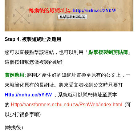
Step 4. 複製短網址及應用
您可以直接點擊該連結，也可以利用「
點擊複製到剪貼簿
」
這個按鈕幫您做複製的動作
實例應用:
將剛才產生好的短網址置換至原有的公文上，一
來就簡化原有的長網址。將來受文者收到公文時只要打
Http://nchu.cc/5Yi!W
，系統就可以幫您轉址至原本
的
Http://transformers.nchu.edu.tw/PsnWeb/index.html
(可
以少打很多字唷)
(轉換後）