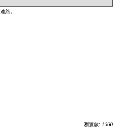
們連絡。
瀏覽數:
1660