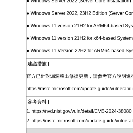
● Windows Server 2022 (Server Core installation)
● Windows Server 2022, 23H2 Edition (Server Core 
● Windows 11 version 21H2 for ARM64-based Sy
● Windows 11 version 21H2 for x64-based System
● Windows 11 Version 22H2 for ARM64-based Sy
[建議措施:]
官方已針對漏洞釋出修復更新，請參考官方說明進
https://msrc.microsoft.com/update-guide/vulnerab
[參考資料:]
1. https://nvd.nist.gov/vuln/detail/CVE-2024-38080
2. https://msrc.microsoft.com/update-guide/vulner