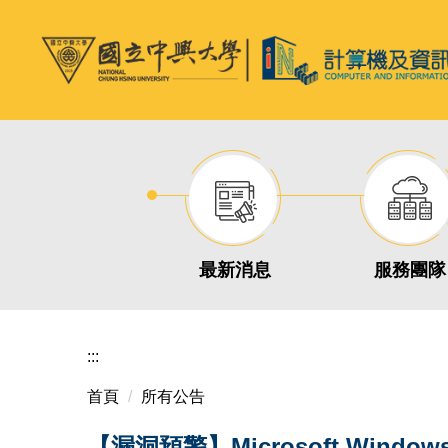
跳
到
主
要
內
容
區
最新消息
服務團隊
:::
首頁
所有公告
【漏洞預警】Microsoft Windo