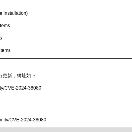
installation)
stems
s
stems
行更新，網址如下：
ility/CVE-2024-38080
ability/CVE-2024-38080