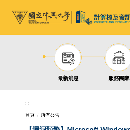
跳
到
主
要
內
容
區
最新消息
服務團隊
:::
首頁
所有公告
【漏洞預警】Microsoft Window