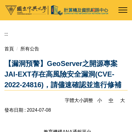
跳
到
主
要
內
:::
容
區
首頁
所有公告
【漏洞預警】GeoServer之開源專案
JAI-EXT存在高風險安全漏洞(CVE-
2022-24816)，請儘速確認並進行修補
字體大小調整
小
中
大
發布日期 :
2024-07-08
教育機構ANA通報平台