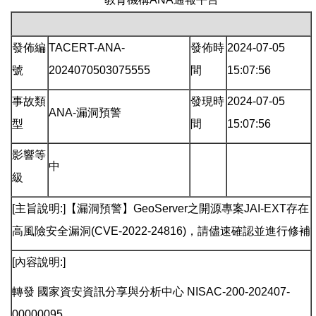
發佈編
TACERT-ANA-
發佈時
2024-07-05
號
2024070503075555
間
15:07:56
事故類
發現時
2024-07-05
ANA-漏洞預警
型
間
15:07:56
影響等
中
級
[主旨說明:]【漏洞預警】GeoServer之開源專案JAI-EXT存在
高風險安全漏洞(CVE-2022-24816)，請儘速確認並進行修補
[內容說明:]
轉發 國家資安資訊分享與分析中心 NISAC-200-202407-
00000095