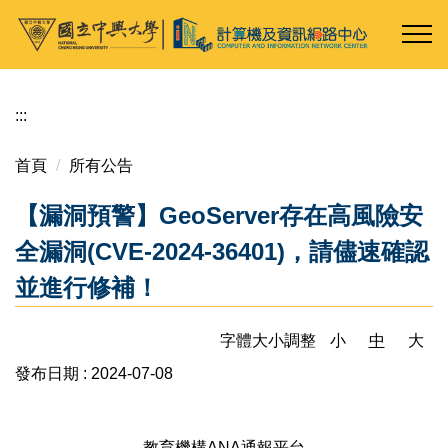
跳
到
主
要
內
:::
容
區
首頁
所有公告
【漏洞預警】GeoServer存在高風險安
全漏洞(CVE-2024-36401)，請儘速確認
並進行修補！
字體大小調整
小
中
大
發布日期 :
2024-07-08
教育機構ANA通報平台