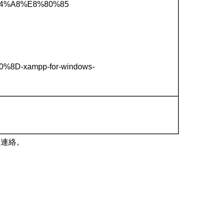
4%A8%E8%80%85
5%B0%8D-xampp-for-windows-
們連絡。