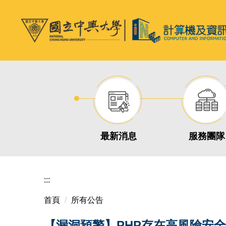
跳
到
主
要
內
容
區
最新消息
服務團隊
:::
首頁
所有公告
【漏洞預警】PHP存在高風險安全漏洞