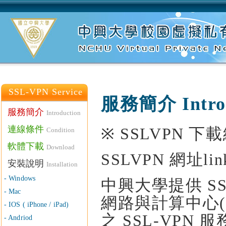
:::
SSL-VPN Service
服務簡介 Introd
服務簡介
Introduction
連線條件
※ SSLVPN 下載網
Condition
軟體下載
Download
SSLVPN 網址link
安裝說明
Installation
- Windows
中興大學提供 S
- Mac
網路與計算中心(
- IOS ( iPhone / iPad)
之 SSL-VP
- Andriod