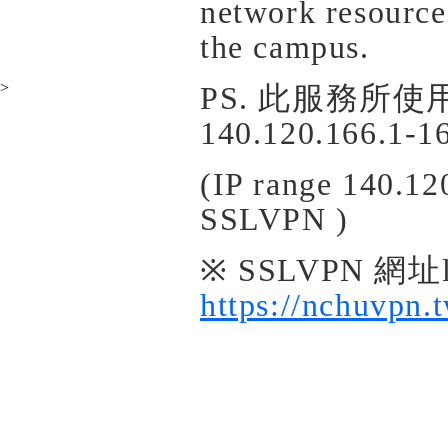
network resource
the campus.
>
PS. 此服務所使
140.120.166.1-1
(IP range 140.12
SSLVPN )
※ SSLVPN 網址li
https://nchuvpn.